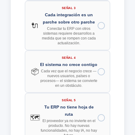
SEÑAL 3
Cada integración es un
parche sobre otro parche
🔌
✓
Conectar tu ERP con otros
sistemas requiere desarrollos a
medida que se rompen con cada
actualización.
SEÑAL 4
El sistema no crece contigo
📦
Cada vez que el negocio crece —
✓
nuevos usuarios, países o
procesos— el sistema se convierte
en un obstáculo.
SEÑAL 5
Tu ERP no tiene hoja de
ruta
🗺️
✓
El proveedor ya no invierte en el
producto. No hay nuevas
funcionalidades, no hay IA, no hay