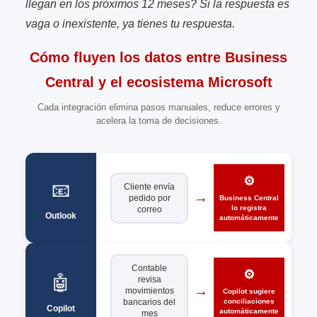
llegan en los próximos 12 meses? Si la respuesta es
vaga o inexistente, ya tienes tu respuesta.
Cómo fluyen los datos entre Business
Central y el ecosistema Microsoft
Cada integración elimina pasos manuales, reduce errores y
acelera la toma de decisiones.
⚙️
📧
Cliente envía
→
→
pedido por
Business Central
lo registra
correo
Outlook
automáticamente
Contable
⚙️
🤖
revisa
→
→
movimientos
Copilot sugiere
conciliaciones
bancarios del
Copilot
automáticamente
mes