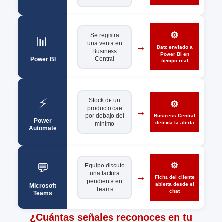
⚙️
Se registra
📊
una venta en
→
→
Dato enviado a
Business
Power BI en
Central
Power BI
tiempo real
⚡
Stock de un
⚙️
producto cae
→
→
por debajo del
Business Central
Power
detecta la alerta
mínimo
Automate
💬
⚙️
Equipo discute
una factura
→
→
Ficha del cliente
pendiente en
abierta desde el
Microsoft
Teams
chat
Teams
¿Cuántas señales reconoces en tu