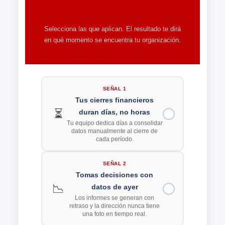
tu empresa?
Selecciona las que aplican. El resultado te dirá
en qué momento se encuentra tu organización.
SEÑAL 1
Tus cierres financieros
⏳
duran días, no horas
✓
Tu equipo dedica días a consolidar
datos manualmente al cierre de
cada período.
SEÑAL 2
Tomas decisiones con
📉
datos de ayer
✓
Los informes se generan con
retraso y la dirección nunca tiene
una foto en tiempo real.