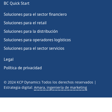
BC Quick Start
Soluciones para el sector financiero
Soluciones para el retail
Soluciones para la distribución
Soluciones para operadores logísticos
SERIE 2026 · MICROSOFT
IA Empresarial con Microsoft
Soluciones para el sector servicios
Legal
01
Agentes de IA por Industria
✓ Realizado
25 Jun 2026 · Jueves · 10:30 AM
Política de privacidad
02
Copilot Studio en Acción
23 Jul 2026 · Jueves · 10:30 AM
© 2024 KCP Dynamics Todos los derechos reservados |
Reserve su plaza →
Estrategia digital:
Amara, ingeniería de marketing
03
AI Governance & Responsible AI
27 Ago 2026 · Jueves · 10:30 AM
Reserve su plaza →