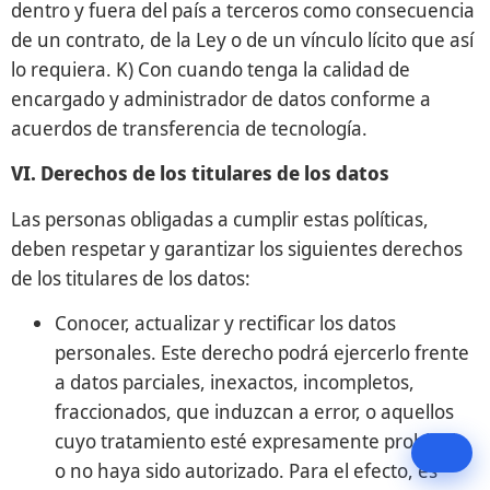
dentro y fuera del país a terceros como consecuencia
IA Empresarial con Microsoft
de un contrato, de la Ley o de un vínculo lícito que así
lo requiera. K) Con cuando tenga la calidad de
01
Agentes de IA por Industria
✓ Realizado
encargado y administrador de datos conforme a
25 Jun 2026 · Jueves · 10:30 AM
acuerdos de transferencia de tecnología.
02
Copilot Studio en Acción
23 Jul 2026 · Jueves · 10:30 AM
VI. Derechos de los titulares de los datos
Reserve su plaza →
Las personas obligadas a cumplir estas políticas,
03
AI Governance & Responsible AI
deben respetar y garantizar los siguientes derechos
27 Ago 2026 · Jueves · 10:30 AM
de los titulares de los datos:
Reserve su plaza →
Conocer, actualizar y rectificar los datos
04
De la Demo al ROI
personales. Este derecho podrá ejercerlo frente
24 Sep 2026 · Jueves · 10:30 AM
a datos parciales, inexactos, incompletos,
Reserve su plaza →
fraccionados, que induzcan a error, o aquellos
cuyo tratamiento esté expresamente prohibido
o no haya sido autorizado. Para el efecto, es