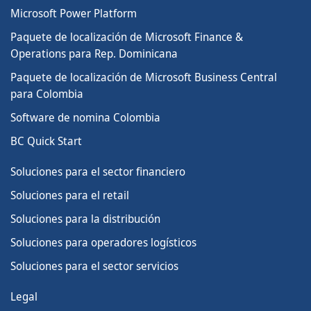
Microsoft Power Platform
Paquete de localización de Microsoft Finance &
Operations para Rep. Dominicana
Paquete de localización de Microsoft Business Central
para Colombia
Software de nomina Colombia
BC Quick Start
Soluciones para el sector financiero
Soluciones para el retail
Soluciones para la distribución
SERIE 2026 · MICROSOFT
IA Empresarial con Microsoft
Soluciones para operadores logísticos
Soluciones para el sector servicios
01
Agentes de IA por Industria
✓ Realizado
25 Jun 2026 · Jueves · 10:30 AM
Legal