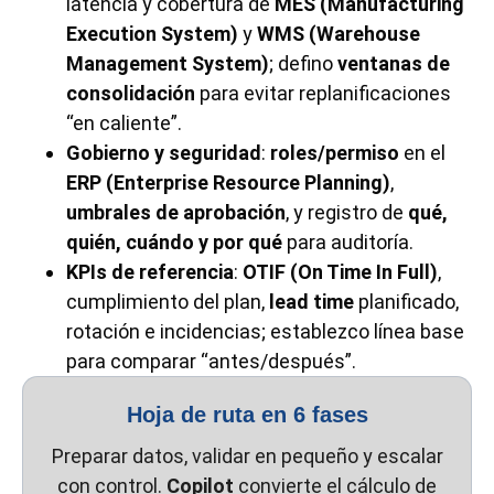
latencia y cobertura de
MES (Manufacturing
Execution System)
y
WMS (Warehouse
Management System)
; defino
ventanas de
consolidación
para evitar replanificaciones
“en caliente”.
Gobierno y seguridad
:
roles/permiso
en el
ERP (Enterprise Resource Planning)
,
umbrales de aprobación
, y registro de
qué,
quién, cuándo y por qué
para auditoría.
KPIs de referencia
:
OTIF (On Time In Full)
,
cumplimiento del plan,
lead time
planificado,
rotación e incidencias; establezco línea base
para comparar “antes/después”.
Hoja de ruta en 6 fases
Preparar datos, validar en pequeño y escalar
con control.
Copilot
convierte el cálculo de
SERIE 2026 · MICROSOFT