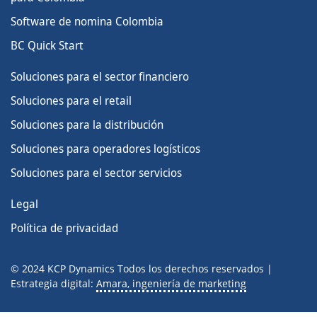
Software de nomina Colombia
BC Quick Start
Soluciones para el sector financiero
Soluciones para el retail
Soluciones para la distribución
SERIE 2026 · MICROSOFT
IA Empresarial con Microsoft
Soluciones para operadores logísticos
Soluciones para el sector servicios
01
Agentes de IA por Industria
✓ Realizado
25 Jun 2026 · Jueves · 10:30 AM
Legal
02
Copilot Studio en Acción
Política de privacidad
23 Jul 2026 · Jueves · 10:30 AM
Reserve su plaza →
© 2024 KCP Dynamics Todos los derechos reservados |
Estrategia digital:
Amara, ingeniería de marketing
03
AI Governance & Responsible AI
27 Ago 2026 · Jueves · 10:30 AM
Reserve su plaza →